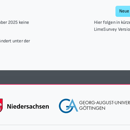
Neue
mber 2025 keine
Hier folgen in kür
LimeSurvey Versio
ndert unter der